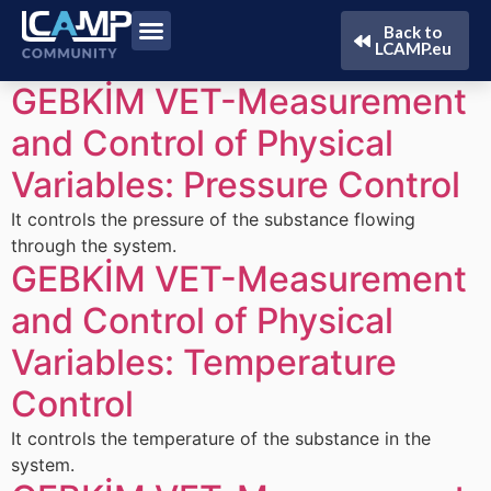
Back to
LCAMP.eu
GEBKİM VET-Measurement
and Control of Physical
Variables: Pressure Control
It controls the pressure of the substance flowing
through the system.
GEBKİM VET-Measurement
and Control of Physical
Variables: Temperature
Control
It controls the temperature of the substance in the
system.